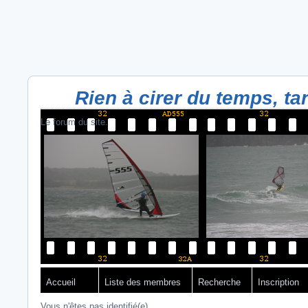
Rien à cirer du temps, tant
Le forum du site.
Accueil
Liste des membres
Recherche
Inscription
Vous n'êtes pas identifié(e).