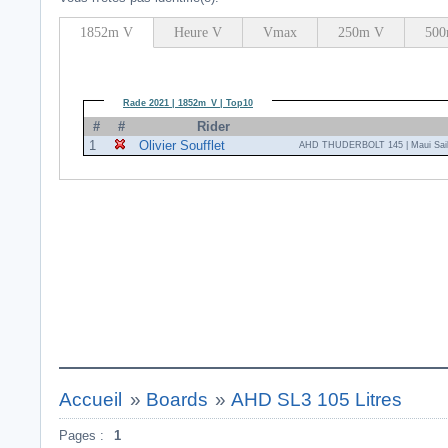
1852m V
Heure V
Vmax
250m V
500
Rade 2021 | 1852m_V | Top10
#
#
Rider
1
Olivier Soufflet
AHD THUDERBOLT 145 | Maui Sail
Accueil
»
Boards
»
AHD SL3 105 Litres
Pages :
1