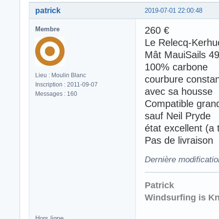
patrick
2019-07-01 22:00:48
260 €
Membre
Le Relecq-Kerhu
Mât MauiSails 
100% carbone
Lieu : Moulin Blanc
courbure constan
Inscription : 2011-09-07
avec sa housse
Messages : 160
Compatible grand
sauf Neil Pryde
état excellent (a
Pas de livraison
Dernière modificatio
Patrick
Windsurfing is K
Hors ligne