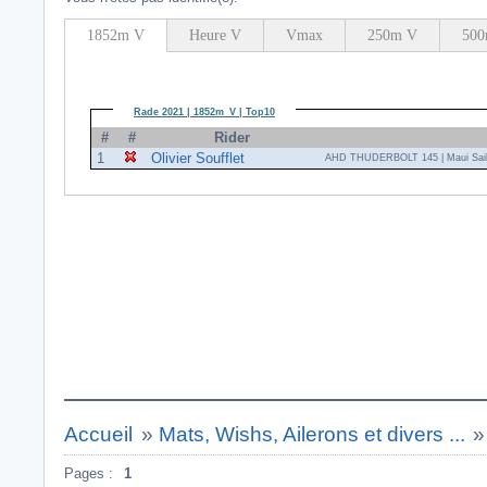
1852m V
Heure V
Vmax
250m V
500
Rade 2021 | 1852m_V | Top10
#
#
Rider
1
Olivier Soufflet
AHD THUDERBOLT 145 | Maui Sail
Accueil
»
Mats, Wishs, Ailerons et divers ...
Pages :
1