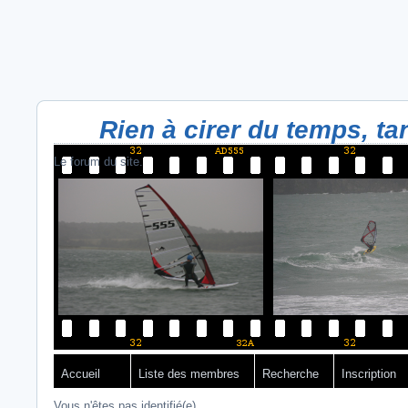
Rien à cirer du temps, tant
Le forum du site.
Accueil
Liste des membres
Recherche
Inscription
Vous n'êtes pas identifié(e).