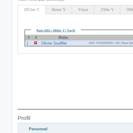
1852m V
Heure V
Vmax
250m V
500
Rade 2021 | 1852m_V | Top10
#
#
Rider
1
Olivier Soufflet
AHD THUDERBOLT 145 | Maui Sail
Profil
Personnel