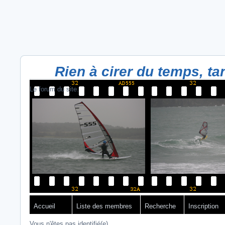
Rien à cirer du temps, tant
Le forum du site.
Accueil
Liste des membres
Recherche
Inscription
Vous n'êtes pas identifié(e).